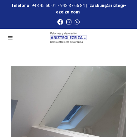
Teléfono
943 45 60 01
-
943 37 66 84
|
izaskun@ariztegi-
ezeiza.com