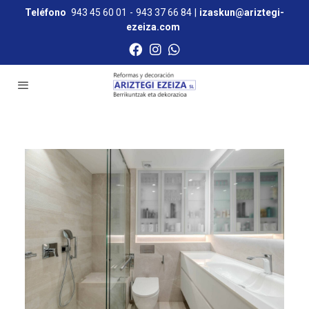
Teléfono
943 45 60 01
-
943 37 66 84
|
izaskun@ariztegi-
ezeiza.com