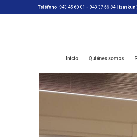
Teléfono
943 45 60 01
-
943 37 66 84
|
izaskun
Inicio
Quiénes somos