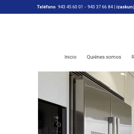
Teléfono
943 45 60 01
-
943 37 66 84
|
izaskun
Inicio
Quiénes somos