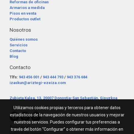
Reformas de oficinas
Armarios a medida
Pisos en venta
Productos outlet
Nosotros
Quiénes somos
Servicios
Contacto
Blog
Contacto
Tlfs:
943 456 001
/
943 444 793
/
943 376 684
izaskun@ariztegi-ezeiza.com
Zubieta Kalea, 13, 20007 Donostia-San Sebastián, Gipuzkoa
Utilizamos cookies propias y terceros para obtener datos
estadísticos de la navegación de nuestros usuarios y mejorar
nuestros servicios. Puedes configurar tus preferencias a
Aviso legal
través del botón “Configurar” o obtener más información en
Política de cookies