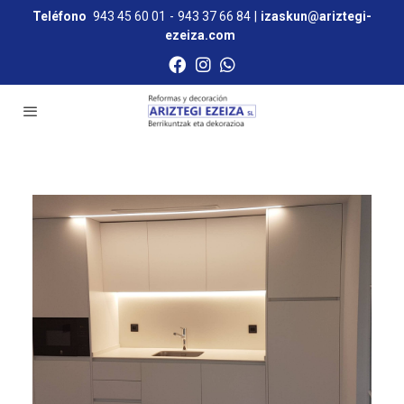
Teléfono
943 45 60 01
-
943 37 66 84
|
izaskun@ariztegi-
ezeiza.com