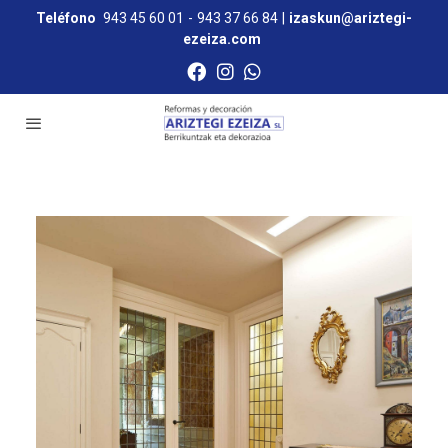
Teléfono
943 45 60 01
-
943 37 66 84
|
izaskun@ariztegi-
ezeiza.com