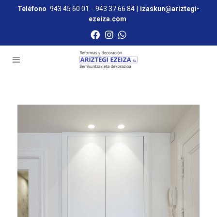
Teléfono
943 45 60 01
-
943 37 66 84
|
izaskun@ariztegi-
ezeiza.com