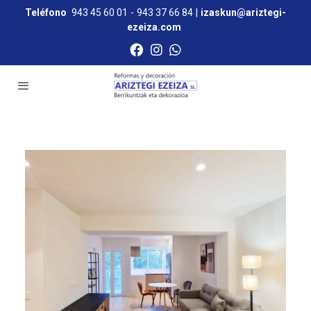
Teléfono
943 45 60 01
-
943 37 66 84
|
izaskun@ariztegi-
ezeiza.com