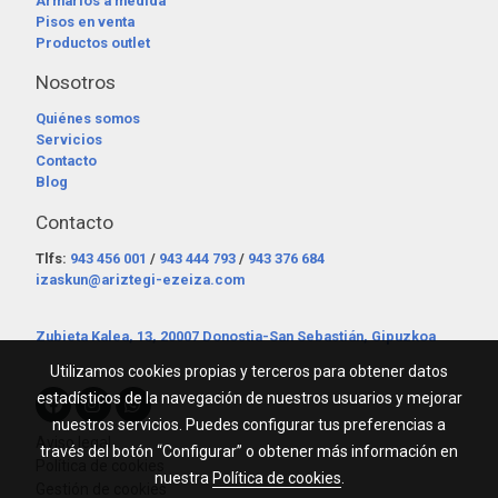
Armarios a medida
Pisos en venta
Productos outlet
Nosotros
Quiénes somos
Servicios
Contacto
Blog
Contacto
Tlfs:
943 456 001
/
943 444 793
/
943 376 684
izaskun@ariztegi-ezeiza.com
Zubieta Kalea, 13, 20007 Donostia-San Sebastián, Gipuzkoa
Utilizamos cookies propias y terceros para obtener datos
estadísticos de la navegación de nuestros usuarios y mejorar
nuestros servicios. Puedes configurar tus preferencias a
Aviso legal
través del botón “Configurar” o obtener más información en
Política de cookies
nuestra
Política de cookies
.
Gestión de cookies