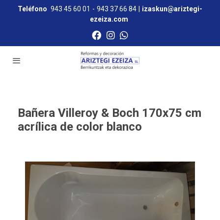
Teléfono
943 45 60 01
-
943 37 66 84
|
izaskun@ariztegi-
ezeiza.com
Bañera Villeroy & Boch 170x75 cm
acrílica de color blanco