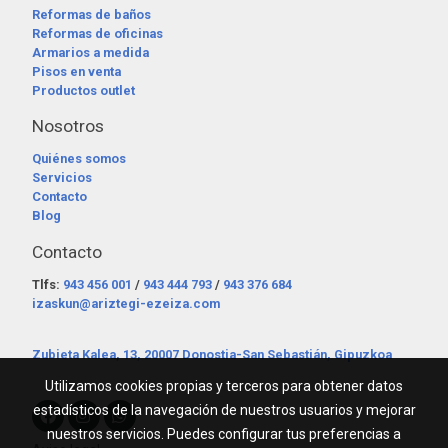
Reformas de baños
Reformas de oficinas
Armarios a medida
Pisos en venta
Productos outlet
Nosotros
Quiénes somos
Servicios
Contacto
Blog
Contacto
Tlfs:
943 456 001
/
943 444 793
/
943 376 684
izaskun@ariztegi-ezeiza.com
Zubieta Kalea, 13, 20007 Donostia-San Sebastián, Gipuzkoa
Utilizamos cookies propias y terceros para obtener datos
estadísticos de la navegación de nuestros usuarios y mejorar
nuestros servicios. Puedes configurar tus preferencias a