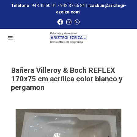
Teléfono
943 45 60 01
-
943 37 66 84
|
izaskun@ariztegi-
ezeiza.com
Bañera Villeroy & Boch REFLEX
170x75 cm acrílica color blanco y
pergamon