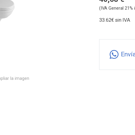
(IVA General 21% i
33.62€ sin I
Enví
pliar la imagen
A