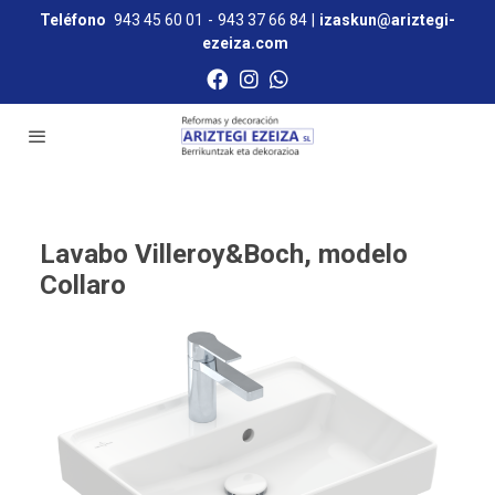
Teléfono
943 45 60 01
-
943 37 66 84
|
izaskun@ariztegi-
ezeiza.com
Lavabo Villeroy&Boch, modelo
Collaro