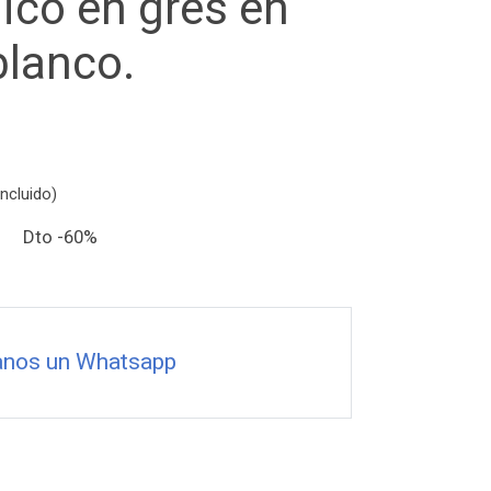
ico en gres en
blanco.
ncluido)
VA Dto -60%
anos un Whatsapp