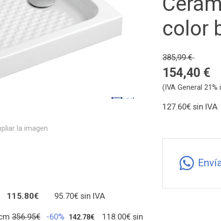
Cerám
color 
385,99 €
154,40 €
(IVA General 21% i
127.60€ sin I
pliar la imagen
Enví
%
115.80€
95.70€ sin IVA
 cm
356.95€
-60%
118.00€ sin
142.78€