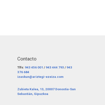
Contacto
Tlfs:
943 456 001
/
943 444 793
/
943
376 684
izaskun@ariztegi-ezeiza.com
Zubieta Kalea, 13, 20007 Donostia-San
Sebastián, Gipuzkoa