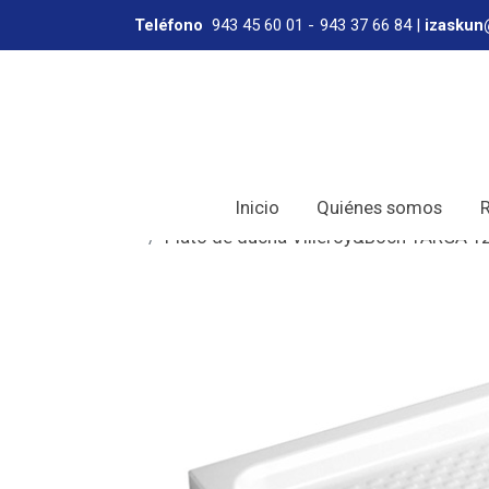
Teléfono
943 45 60 01
-
943 37 66 84
|
izaskun
Inicio
Quiénes somos
Plato de ducha Villeroy&Boch TARGA 12