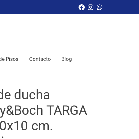
de Pisos
Contacto
Blog
 de ducha
roy&Boch TARGA
0x10 cm.