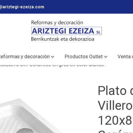
@ariztegi-ezeiza.com
Reformas y decoración
Productos Outlet
Venta 
0x80x10 cm. Cerámico en gres en color blanco.
Plato
Ville
120x8