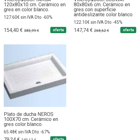
120x80x10 cm. Cerámico en
80x80x6 cm. Cerámico en
gres en color blanco.
gres con superficie
antideslizante color blanco.
127.60€ sin IVA Dto -60%
122.10€ sin IVA Dto -45%
154,40 €
147,74 €
oferta
oferta
385,99 €
268,62 €
Plato de ducha NEROS
100X70 cm. Cerámico en
gres color blanco.
65.48€ sin IVA Dto -67%
79,24 €
oferta