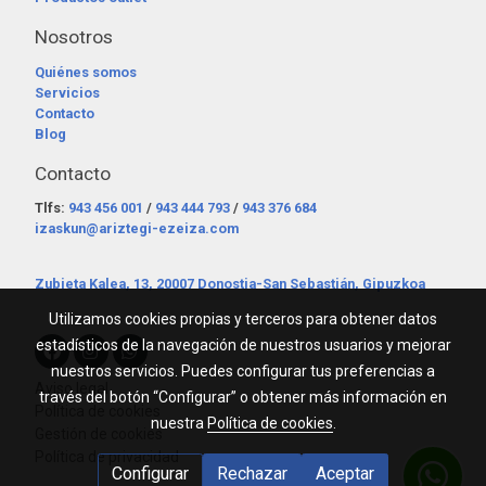
Nosotros
Quiénes somos
Servicios
Contacto
Blog
Contacto
Tlfs:
943 456 001
/
943 444 793
/
943 376 684
izaskun@ariztegi-ezeiza.com
Zubieta Kalea, 13, 20007 Donostia-San Sebastián, Gipuzkoa
Utilizamos cookies propias y terceros para obtener datos
estadísticos de la navegación de nuestros usuarios y mejorar
nuestros servicios. Puedes configurar tus preferencias a
Aviso legal
través del botón “Configurar” o obtener más información en
Política de cookies
nuestra
Política de cookies
.
Gestión de cookies
Política de privacidad
Configurar
Rechazar
Aceptar