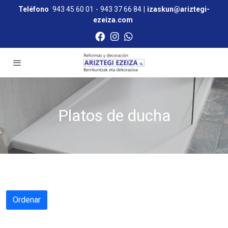
Teléfono
943 45 60 01
-
943 37 66 84
|
izaskun@ariztegi-
ezeiza.com
Platos de ducha
Ordenar