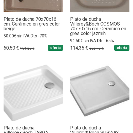
Plato de ducha 70x70x16
Plato de ducha
cm. Cerámico en gres color
Villeroy&Boch COSMOS
beige.
70x70x16 cm. Cerámico en
gres color jazmín.
50.00€ sin IVA Dto -70%
94.50€ sin IVA Dto -65%
60,50 €
114,35 €
oferta
oferta
151,25 €
326,70 €
Plato de ducha
Plato de ducha
Villeroy&Boch TARGA
Villeroy&Boch SUBWAY