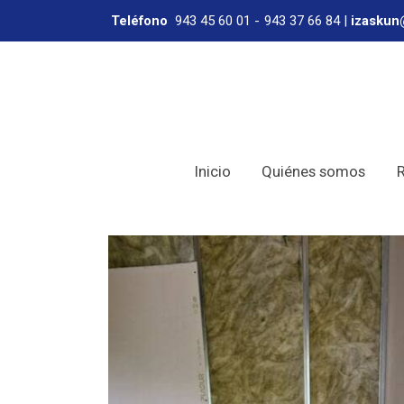
Teléfono
943 45 60 01
-
943 37 66 84
|
izaskun
Inicio
Quiénes somos