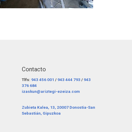
Contacto
Tlfs:
943 456 001
/
943 444 793
/
943
376 684
izaskun@ariztegi-ezeiza.com
Zubieta Kalea, 13, 20007 Donostia-San
Sebastián, Gipuzkoa