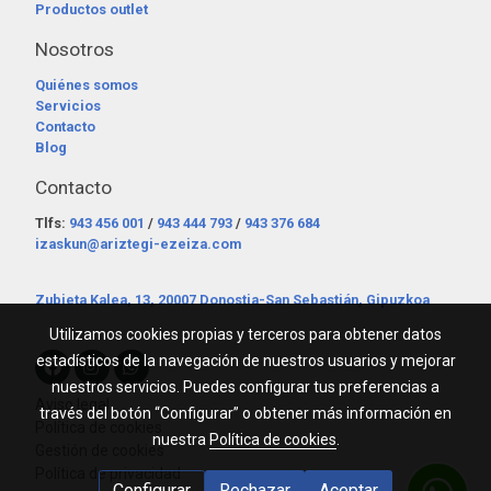
Productos outlet
Nosotros
Quiénes somos
Servicios
Contacto
Blog
Contacto
Tlfs:
943 456 001
/
943 444 793
/
943 376 684
izaskun@ariztegi-ezeiza.com
Zubieta Kalea, 13, 20007 Donostia-San Sebastián, Gipuzkoa
Utilizamos cookies propias y terceros para obtener datos
estadísticos de la navegación de nuestros usuarios y mejorar
nuestros servicios. Puedes configurar tus preferencias a
Aviso legal
través del botón “Configurar” o obtener más información en
Política de cookies
nuestra
Política de cookies
.
Gestión de cookies
Política de privacidad
Configurar
Rechazar
Aceptar