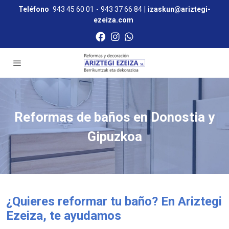
Teléfono
943 45 60 01
-
943 37 66 84
|
izaskun@ariztegi-
ezeiza.com
Reformas de baños en Donostia y
Gipuzkoa
¿Quieres reformar tu baño? En Ariztegi
Ezeiza, te ayudamos